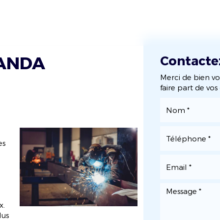
ueil
Qui sommes-nous ?
Nos activités
No
RANDA
Contacte
Merci de bien vo
faire part de vo
es
e
x.
lus