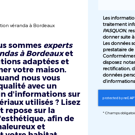
Les information
traitement inf
ation véranda à Bordeaux
PASQUON
, re
donner suite à
ous sommes
experts
Les données so
prestataire 
andas à Bordeaux
et
Conformément 
utions adaptées et
disposez nota
mer votre maison.
rectification, 
données perso
 quand nous vous
d’informations
qualité avec un
oin d'informations sur
riaux utilisés ? Lisez
 repose sur la
*
Champs obligatoi
l'esthétique, afin de
haleureux et
 votre habitat.