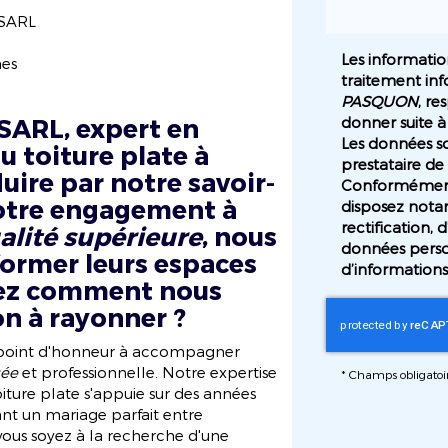
 SARL
Les information
nes
traitement inf
PASQUON
, re
ARL, expert en
donner suite à
Les données so
u toiture plate
à
prestataire 
duire par notre savoir-
Conformément 
notre engagement à
disposez nota
rectification, 
alité supérieure
, nous
données perso
former leurs espaces
d’informations
dez comment nous
n à rayonner ?
point d'honneur à accompagner
sée
et professionnelle. Notre expertise
*
Champs obligatoi
ture plate s'appuie sur des années
nt un mariage parfait entre
vous soyez à la recherche d'une