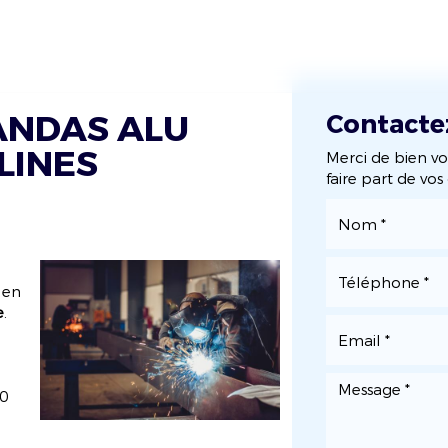
ueil
Qui sommes-nous ?
Nos activités
No
ANDAS ALU
Contacte
LINES
Merci de bien vo
faire part de vo
 en
e
.
50