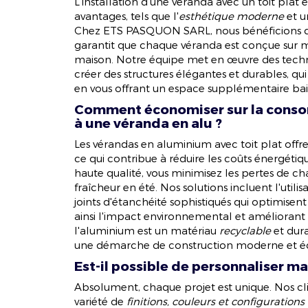
L'installation d'une véranda avec un toit pl
avantages, tels que l'
esthétique moderne
et 
Chez ETS PASQUON SARL, nous bénéficions d
garantit que chaque véranda est conçue sur m
maison. Notre équipe met en œuvre des techn
créer des structures élégantes et durables, qui
en vous offrant un espace supplémentaire bai
Comment économiser sur la conso
à une véranda en alu ?
Les vérandas en aluminium avec toit plat offr
ce qui contribue à réduire les coûts énergétiq
haute qualité, vous minimisez les pertes de ch
fraîcheur en été. Nos solutions incluent l'utili
joints d'étanchéité sophistiqués qui optimisent 
ainsi l'impact environnemental et améliorant 
l'aluminium est un matériau
recyclable
et dura
une démarche de construction moderne et é
Est-il possible de personnaliser m
Absolument, chaque projet est unique. Nos cl
variété de
finitions, couleurs et configurations