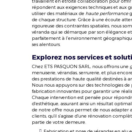
travaillent en étroite collaboration pour offrir
TOITURE P
répondent aux exigences techniques et aux g
utiliser des matériaux de
haute performance
g
de chaque structure. Grâce à une écoute atten
rigoureuse des contraintes spatiales, nous s
véranda qui se démarque par son élégance et s
parfaitement à l'environnement géographi
APPELEZ-NOUS
CONTACTEZ-
ses alentours.
Explorez nos services et solu
Chez ETS PASQUON SARL, nous offrons une
menuiserie, vérandas, serrurerie, et plus enco
des prestations de haute qualité destinées à am
Nous nous appuyons sur des technologies de 
fabrication innovantes pour garantir une réali
Chaque intervention est pensée pour répond
d'esthétique, assurant ainsi un résultat optim
de notre offre nous permet de nous adapter 
clients, qu'il s'agisse d'une rénovation compl
partie de votre demeure.
Fabrication et pose de vérandas en alu 