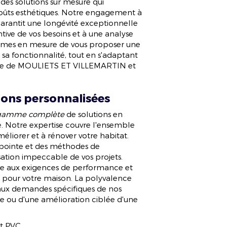
 des solutions sur mesure qui
LATE VÉLINES
oûts esthétiques. Notre engagement à
arantit une longévité exceptionnelle
tive de vos besoins et à une analyse
ommes en mesure de vous proposer une
a fonctionnalité, tout en s'adaptant
que de MOULIETS ET VILLEMARTIN et
NOUS
tions personnalisées
gamme complète
de solutions en
re. Notre expertise couvre l'ensemble
éliorer et à rénover votre habitat.
pointe et des méthodes de
sation impeccable de vos projets.
re aux exigences de performance et
al pour votre maison. La polyvalence
aux demandes spécifiques de nos
ète ou d'une amélioration ciblée d'une
et PVC