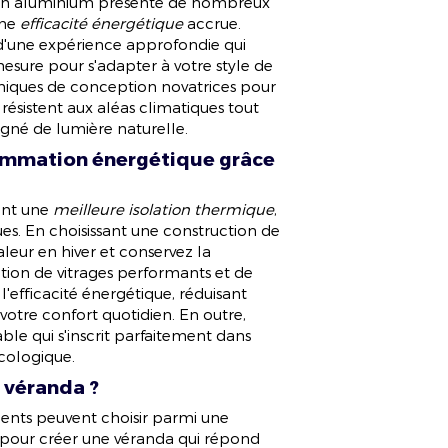
at en aluminium présente de nombreux
une
efficacité énergétique
accrue.
'une expérience approfondie qui
esure pour s'adapter à votre style de
iques de conception novatrices pour
 résistent aux aléas climatiques tout
gné de lumière naturelle.
mmation énergétique grâce
ent une
meilleure isolation thermique
,
ues. En choisissant une construction de
aleur en hiver et conservez la
sation de vitrages performants et de
l'efficacité énergétique, réduisant
votre confort quotidien. En outre,
ble qui s'inscrit parfaitement dans
cologique.
a véranda ?
ients peuvent choisir parmi une
pour créer une véranda qui répond